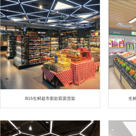
B15生鲜超市新款双面货架
生鲜