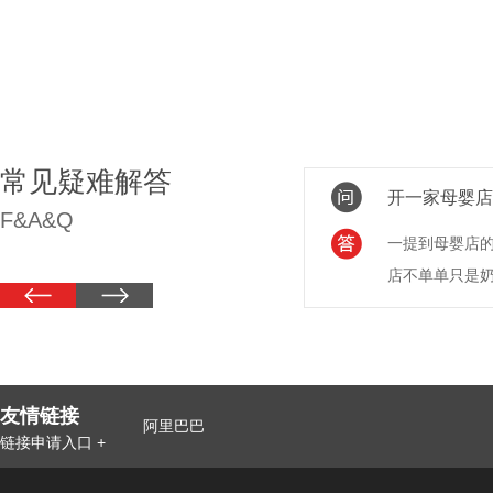
常见疑难解答
..
开一家母婴店
F&A&Q
样配置？...
一提到母婴店
店不单单只是奶
友情链接
阿里巴巴
链接申请入口 +