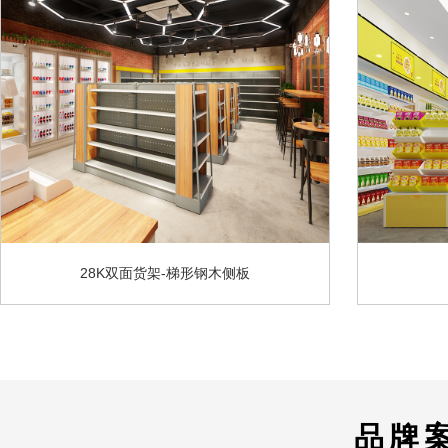
28K双面货架-梯形钢木侧板
品牌